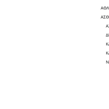
ΑΘΛ
ΑΣΘ
Α
Δ
Κ
Κ
Ν