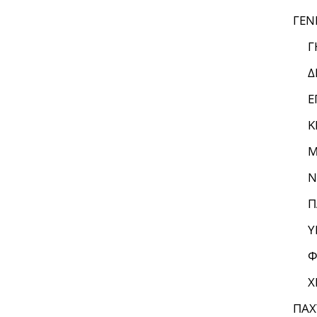
ΓΕΝ
Γ
Δ
Ε
Κ
Μ
Ν
Π
Υ
Φ
Χ
ΠΑΧ