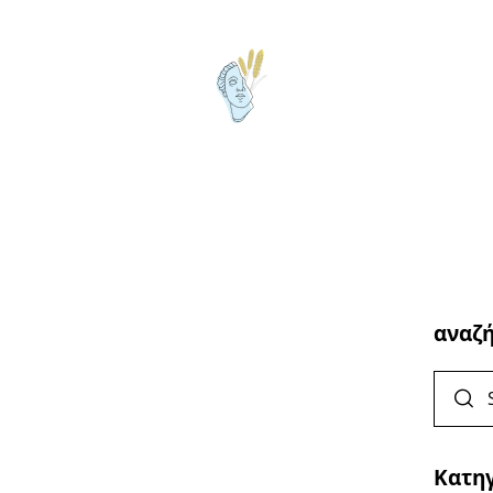
αναζ
Κατη