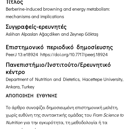
Τίτλος
Berberine-induced browning and energy metabolism:
mechanisms and implications
Συγγραφείς-ερευνητές
Aslıhan Alpaslan Ağaçdiken and Zeynep Göktaş
Επιστημονικό περιοδικό δημοσίευσης
PeerJ 13:e18924
https://doi.org/10.7717/peerj.18924
Πανεπιστήμιο/Ινστιτούτο/Ερευνητικό
κέντρο
Department of Nutrition and Dietetics, Hacettepe University,
Ankara, Turkey
ΑΠΟΠΟΙΗΣΗ ΕΥΘΥΝΗΣ
Το άρθρο συνοψίζει δημοσιευμένη επιστημονική μελέτη,
χωρίς ευθύνη της συντακτικής ομάδας του
From
Science
to
Nutrition
για την εγκυρότητα, τη μεθοδολογία ή τα