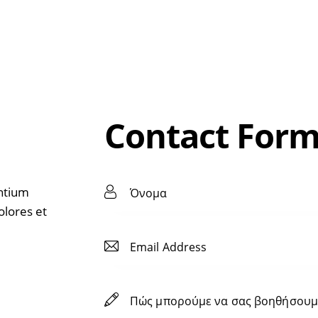
Contact For
entium
olores et