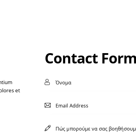
Contact For
entium
olores et