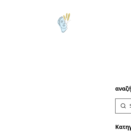
αναζ
Κατη