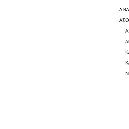
ΑΘΛ
ΑΣΘ
Α
Δ
Κ
Κ
Ν