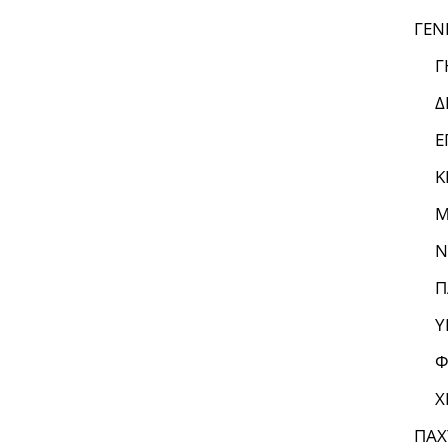
ΓΕΝ
Γ
Δ
Ε
Κ
Μ
Ν
Π
Υ
Φ
Χ
ΠΑΧ