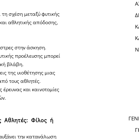
Α
 τη σχέση μεταξύ φυτικής
Δ
 και αθλητικής απόδοσης,
Κ
Κ
 στρες στην άσκηση.
Ν
υτικής προέλευσης μπορεί
ική βλάβη.
εις της υιοθέτησης μιας
πό τους αθλητές.
 έρευνας και καινοτομίες
ών.
ΓΕΝ
ς Αθλητές: Φίλος ή
Γ
αυξάνει την κατανάλωση