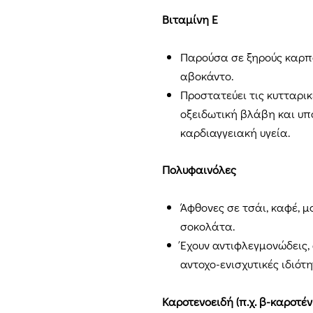
Βιταμίνη Ε
Παρούσα σε ξηρούς καρπο
αβοκάντο.
Προστατεύει τις κυτταρι
οξειδωτική βλάβη και υπ
καρδιαγγειακή υγεία.
Πολυφαινόλες
Άφθονες σε τσάι, καφέ, μ
σοκολάτα.
Έχουν αντιφλεγμονώδεις, 
αντοχο-ενισχυτικές ιδιότη
Καροτενοειδή (π.χ. β-καροτέν