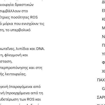
Δ
μιουργία δραστικών
Ε
 συμβάλλουν στο
μέτριες ποσότητες ROS
Κ
 μόρια που ενισχύουν τις
Μ
η, το υπερβολικό
Ν
Π
τεΐνες, λιπίδια και DNA.
Υ
η, φλεγμονή και
σταση.
Φ
υπερπροπόνησης και στη
Χ
ής λειτουργίας.
ΠΑΧ
δογενή (παραγόμενα από
G
ενή (προερχόμενα από τη
ΣΑΡ
ουδετέρωση των ROS και