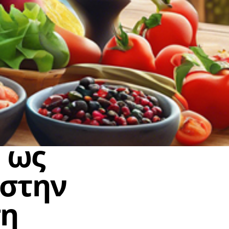
 ως
 στην
ση