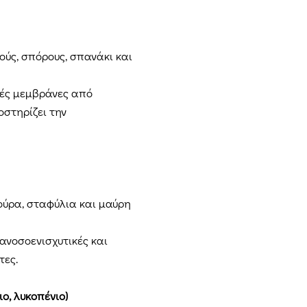
ύς, σπόρους, σπανάκι και
κές μεμβράνες από
οστηρίζει την
ούρα, σταφύλια και μαύρη
ανοσοενισχυτικές και
τες.
ιο, λυκοπένιο)