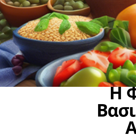
Η 
Βασι
Α