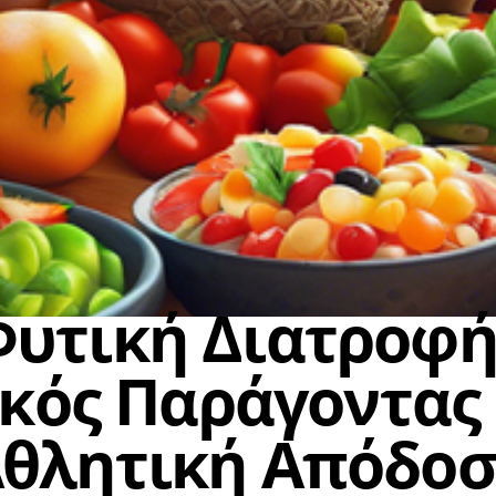
ΑΘΛΗΣΗ-ΑΣΚΗΣΗ
ΓΕΝΙΚΑ ΑΡΘΡΑ
ΦΥΤΙΚΗ ΔΙΑΙΤΑ
Φυτική Διατροφή
κός Παράγοντας
θλητική Απόδο