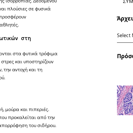
ής ισορροπίας. Δεδομένου
ΣΥΜ
ίναι πλούσιες σε φυσικά
 προσφέρουν
Άρχε
αθλητές.
δωτικών στη
κονται στα φυτικά τρόφιμα
Πρόσ
 στρες και υποστηρίζουν
 την αντοχή και τη
ού.
ή, μούρα και πιπεριές.
που προκαλείται από την
 απορρόφηση του σιδήρου.