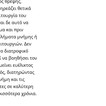
ος θρέψης,
ηρεάζει θετικά
ιτουργία του
αι δε αυτό να
μα και πριν
βλήματα μνήμης ή
ιτουργιών. Δεν
το διατροφικό
 να βοηθήσει τον
είνει ευέλικτος
ός, διατηρώντας
νήμη και τις
τες σε καλύτερη
ισσότερα χρόνια.