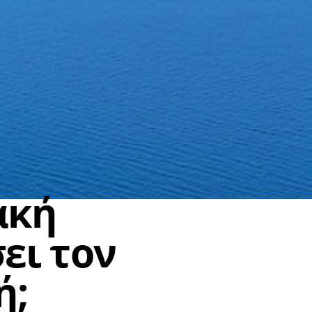
ακή
ει τον
ή;