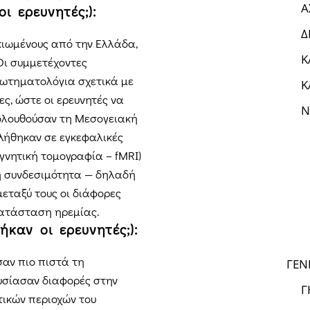
Α
ι ερευνητές;):
Δ
κιωμένους από την Ελλάδα,
Κ
Οι συμμετέχοντες
ωτηματολόγια σχετικά με
Κ
ες, ώστε οι ερευνητές να
Ν
ολουθούσαν τη Μεσογειακή
λήθηκαν σε εγκεφαλικές
αγνητική τομογραφία – fMRI)
ή συνδεσιμότητα — δηλαδή
εταξύ τους οι διάφορες
κατάσταση ηρεμίας.
καν οι ερευνητές;):
αν πιο πιστά τη
ΓΕΝ
σίασαν διαφορές στην
Γ
τικών περιοχών του