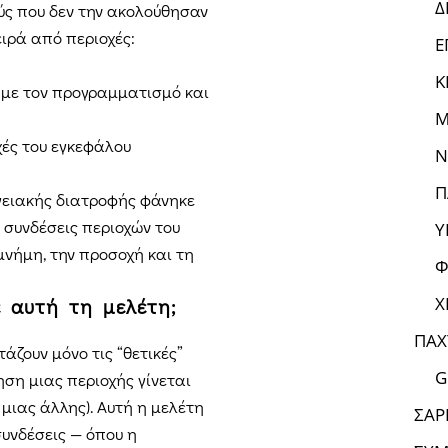
Δ
ύς που δεν την ακολούθησαν
ιρά από περιοχές:
Ε
Κ
ι με τον προγραμματισμό και
Μ
χές του εγκεφάλου
Ν
Π
ειακής διατροφής φάνηκε
ς συνδέσεις περιοχών του
Υ
νήμη, την προσοχή και τη
Φ
Χ
ε αυτή τη μελέτη;
ΠΑΧ
άζουν μόνο τις “θετικές”
G
ηση μιας περιοχής γίνεται
μιας άλλης). Αυτή η μελέτη
ΣΑΡ
συνδέσεις — όπου η