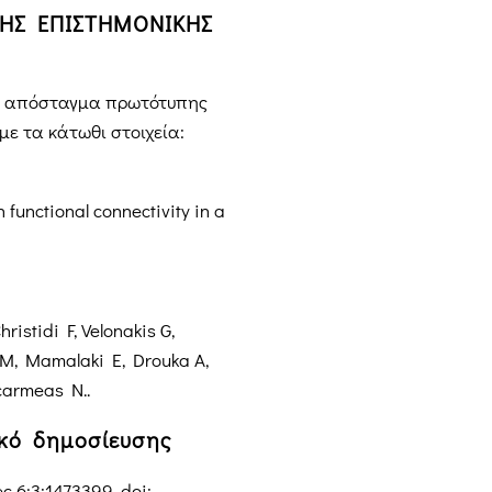
ΗΣ ΕΠΙΣΤΗΜΟΝΙΚΗΣ
ο απόσταγμα πρωτότυπης
ε τα κάτωθι στοιχεία:
functional connectivity in a
ristidi F, Velonakis G,
 M, Mamalaki E, Drouka A,
Scarmeas N..
ικό δημοσίευσης
 6;3:1473399. doi: