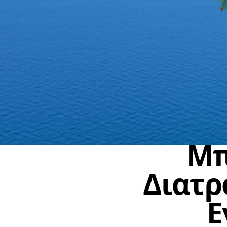
Μπ
Διατρ
Ε