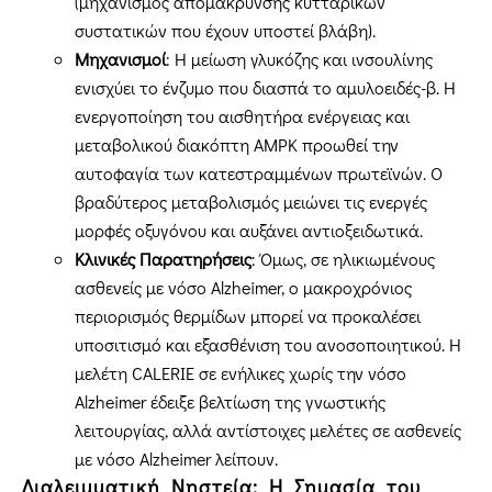
(μηχανισμός απομάκρυνσης κυτταρικών
συστατικών που έχουν υποστεί βλάβη).
Μηχανισμοί
: Η μείωση γλυκόζης και ινσουλίνης
ενισχύει το ένζυμο που διασπά το αμυλοειδές-β. Η
ενεργοποίηση του αισθητήρα ενέργειας και
μεταβολικού διακόπτη AMPK προωθεί την
αυτοφαγία των κατεστραμμένων πρωτεϊνών. Ο
βραδύτερος μεταβολισμός μειώνει τις ενεργές
μορφές οξυγόνου και αυξάνει αντιοξειδωτικά.
Κλινικές Παρατηρήσεις
: Όμως, σε ηλικιωμένους
ασθενείς με νόσο Alzheimer, ο μακροχρόνιος
περιορισμός θερμίδων μπορεί να προκαλέσει
υποσιτισμό και εξασθένιση του ανοσοποιητικού. Η
μελέτη CALERIE σε ενήλικες χωρίς την νόσο
Alzheimer έδειξε βελτίωση της γνωστικής
λειτουργίας, αλλά αντίστοιχες μελέτες σε ασθενείς
με νόσο Alzheimer λείπουν.
Διαλειμματική Νηστεία: Η Σημασία του