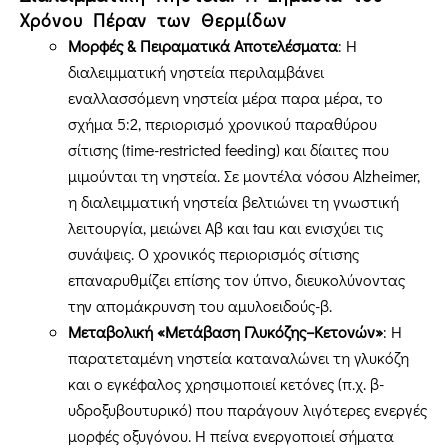
Χρόνου Πέραν των Θερμίδων
Μορφές & Πειραματικά Αποτελέσματα
: Η
διαλειμματική νηστεία περιλαμβάνει
εναλλασσόμενη νηστεία μέρα παρα μέρα, το
σχήμα 5:2, περιορισμό χρονικού παραθύρου
σίτισης (time-restricted feeding) και δίαιτες που
μιμούνται τη νηστεία. Σε μοντέλα νόσου Alzheimer,
η διαλειμματική νηστεία βελτιώνει τη γνωστική
λειτουργία, μειώνει Aβ και tau και ενισχύει τις
συνάψεις. O χρονικός περιορισμός σίτισης
επαναρυθμίζει επίσης τον ύπνο, διευκολύνοντας
την απομάκρυνση του αμυλοειδούς-β.
Μεταβολική «Μετάβαση Γλυκόζης–Κετονών»
: Η
παρατεταμένη νηστεία καταναλώνει τη γλυκόζη
και ο εγκέφαλος χρησιμοποιεί κετόνες (π.χ. β-
υδροξυβουτυρικό) που παράγουν λιγότερες ενεργές
μορφές οξυγόνου. Η πείνα ενεργοποιεί σήματα