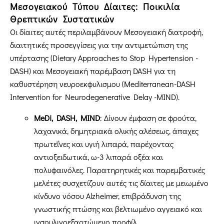
Μεσογειακού Τύπου Δίαιτες: Ποικιλία
Θρεπτικών Συστατικών
Οι δίαιτες αυτές περιλαμβάνουν Μεσογειακή διατροφή,
διαιτητικές προσεγγίσεις για την αντιμετώπιση της
υπέρτασης (Dietary Approaches to Stop Hypertension -
DASH) και Μεσογειακή παρέμβαση DASH για τη
καθυστέρηση νευροεκφυλισμου (Mediterranean-DASH
Intervention for Neurodegenerative Delay -MIND).
MeDi
, DASH
, MIND
: Δίνουν έμφαση σε φρούτα,
λαχανικά, δημητριακά ολικής αλέσεως, άπαχες
πρωτεΐνες και υγιή λιπαρά, παρέχοντας
αντιοξειδωτικά, ω-3 λιπαρά οξέα και
πολυφαινόλες. Παρατηρητικές και παρεμβατικές
μελέτες συσχετίζουν αυτές τις δίαιτες με μειωμένο
κίνδυνο νόσου Alzheimer, επιβράδυνση της
γνωστικής πτώσης και βελτιωμένο αγγειακό και
ινσουλινοεξαρτώμενο προφίλ.